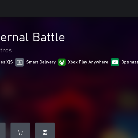
ernal Battle
tros
ies X|S
Smart Delivery
Xbox Play Anywhere
Optimiza