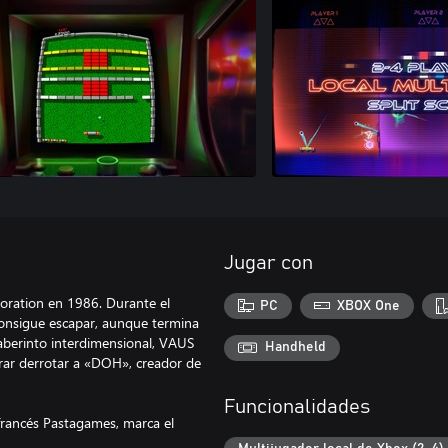
Jugar con
oration en 1986. Durante el
PC
XBOX One
onsigue escapar, aunque termina
aberinto interdimensional, VAUS
Handheld
rar derrotar a «DOH», creador de
Funcionalidades
 francés Pastagames, marca el