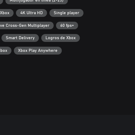
Multijugador en línea (2-25)
 Xbox
4K Ultra HD
Single player
ive Cross-Gen Multiplayer
60 fps+
Smart Delivery
Logros de Xbox
Xbox
Xbox Play Anywhere