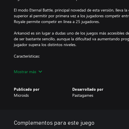
El modo Eternal Battle, principal novedad de esta versión, lleva la
superior al permitir por primera vez a los jugadores competir entr
Royale permite competir en línea a 25 jugadores.
Arkanoid es sin lugar a dudas uno de los juegos más accesibles de 
de ser bastante sencillo, aunque la dificultad va aumentando pr
jugador supera los distintos niveles.
Características:
- Nueva dirección artística con nuevos y sorprendentes objetos, p
Mostrar más
por el famoso estudio francés Pastagames
- 4 MODOS DE JUEGO: 2 modos para un solo jugador (Neo y Ret
Publicado por
Desarrollado por
(Versus y Eternal Battle)
Microids
Pastagames
- NEO (1 jugador): La misma mecánica de juego que en el Arkanoi
potenciadores y spacewalls
- RETRO (1 jugador): Viaja en el tiempo para revivir la experienci
Complementos para este juego