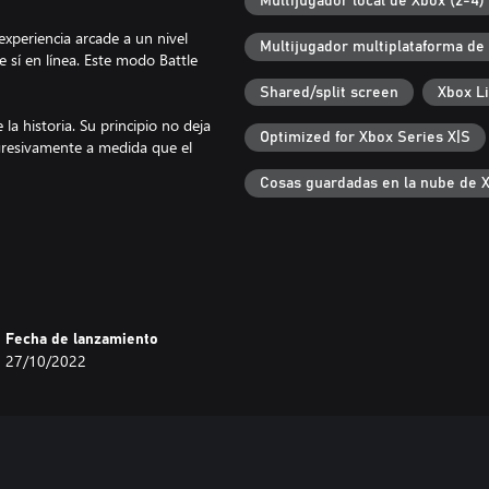
Multijugador local de Xbox (2-4)
 experiencia arcade a un nivel
Multijugador multiplataforma de
e sí en línea. Este modo Battle
Shared/split screen
Xbox L
la historia. Su principio no deja
Optimized for Xbox Series X|S
ogresivamente a medida que el
Cosas guardadas en la nube de 
oderes y características, diseñados
ro) y 2 modos multijugador
Fecha de lanzamiento
27/10/2022
d clásico, con nuevos
a genuina de las máquinas arcade.