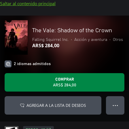
Saltar al contenido principal
The Vale: Shadow of the Crown
Falling Squirrel Inc.
•
Acción y aventura
•
Otros
ARS$ 284,00
2 idiomas admitidos
COMPRAR
ARS$ 284,00
AGREGAR A LA LISTA DE DESEOS
● ● ●