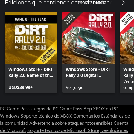
Mostrar todo
Ediciones que contienen este elemento
Windows Store - DiRT
Windows Store - DiRT
Wind
Rally 2.0 Game of the
Rally 2.0 Digital
Rally
Year Edition
Deluxe Edition
Cont
Ver ar
USD$39.99+
Ver juego
compl
PC Game Pass
Juegos de PC Game Pass
App XBOX en PC
Windows
Soporte técnico de XBOX
Comentarios
Estándares de
la comunidad
Advertencia sobre ataques fotosensibles
Cuenta
de Microsoft
Soporte técnico de Microsoft Store
Devoluciones