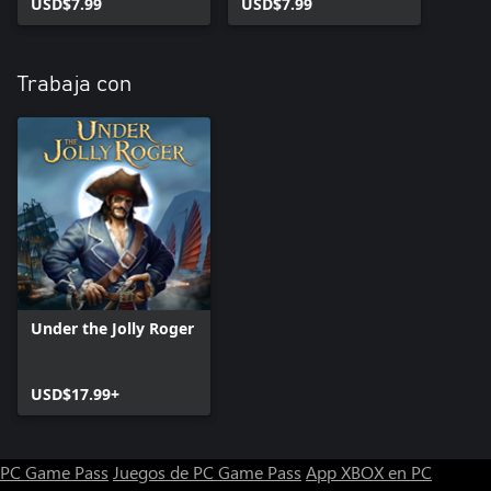
USD$7.99
USD$7.99
Trabaja con
Under the Jolly Roger
USD$17.99+
PC Game Pass
Juegos de PC Game Pass
App XBOX en PC