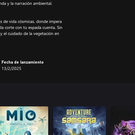
unda y la narración ambiental.
s de vida cósmicas, donde impera
da corte con tu espada cuenta. Sin
 el cuidado de la vegetación en
su vez, esto facilita un acceso
Fecha de lanzamiento
os lo suficientemente curiosos y
13/2/2025
cles te permitirá volver empezar
evelar aquellos secretos,
 de un árbol de habilidades.
onforme exploras el mundo de