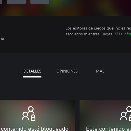
Los editores de juegos que inicies re
asociados mientras juegas.
Más info
cia
DETALLES
OPINIONES
MÁS
 contenido está bloqueado
Este contenido e