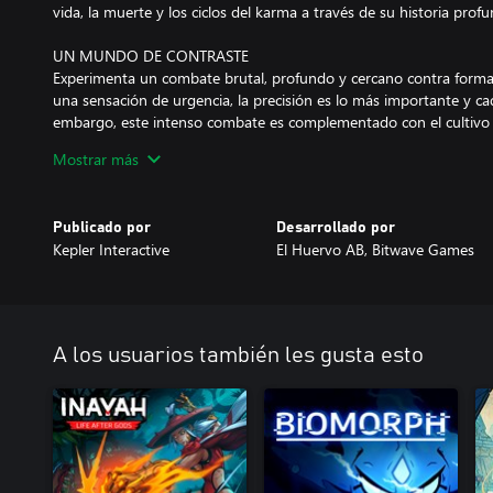
vida, la muerte y los ciclos del karma a través de su historia prof
UN MUNDO DE CONTRASTE
Experimenta un combate brutal, profundo y cercano contra forma
una sensación de urgencia, la precisión es lo más importante y ca
embargo, este intenso combate es complementado con el cultivo y
El Sarcófago, brindando valiosos momentos de meditación y paz. A 
Mostrar más
más profundo a senderos oscuros.
UN BUCLE MISTERIOSO Y ESTRUCTURADO
Publicado por
Desarrollado por
El valioso mundo de ULTROS esconde muchos secretos para aquell
Kepler Interactive
El Huervo AB, Bitwave Games
osados como para buscarlos. Una mecánica exclusiva basada en bu
en momentos cruciales en la historia, dándote oportunidades de r
desbloquear diferentes áreas de este mundo y nuevas habilidades
Experimenta y perfecciona tu propio estilo de pelea específico c
ULTROS. Cada bucle te acerca más a la verdad...
A los usuarios también les gusta esto