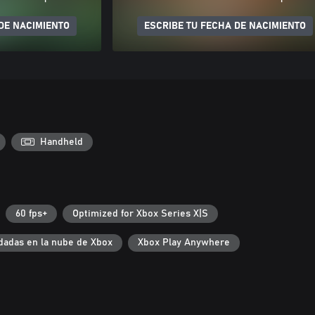
DE NACIMIENTO
ESCRIBE TU FECHA DE NACIMIENTO
Handheld
60 fps+
Optimized for Xbox Series X|S
dadas en la nube de Xbox
Xbox Play Anywhere