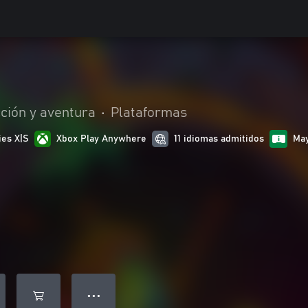
ción y aventura
•
Plataformas
ies X|S
Xbox Play Anywhere
11 idiomas admitidos
Ma
● ● ●