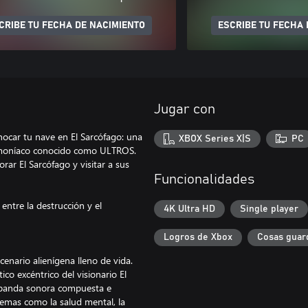
CRIBE TU FECHA DE NACIMIENTO
ESCRIBE TU FECHA 
Jugar con
ocar tu nave en El Sarcófago: una
XBOX Series X|S
PC
demoníaco conocido como ULTROS.
rar El Sarcófago y visitar a sus
Funcionalidades
entre la destrucción y el
4K Ultra HD
Single player
Logros de Xbox
Cosas guar
enario alienígena lleno de vida.
ico excéntrico del visionario El
a banda sonora compuesta e
emas como la salud mental, la