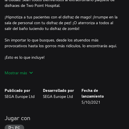
disfraces de Two Point Hospital.
¡Hipnotiza a tus pacientes con el disfraz de mago! ¡Irrumpe en la
sala de personal con tu disfraz de pez! ¡O aterroriza a todos al
salir del baño luciendo tu disfraz de zombi!
Sin importar lo que busques, desde los atuendos más
provocativos hasta los gorros más ridículos, lo encontrarás aquí.
¡Esto es lo que incluye!
Atuendos:
Mostrar más
Lobo de mar
Moda muerta
Como pez en el agua
Publicado por
Desarrollado por
Fecha de
Elegancia sesentera
SEGA Europe Ltd
SEGA Europe Ltd
lanzamiento
Chal disco
5/10/2021
Chándal de táctel
God Save the Queen
Centurión romano
Jugar con
Traje de pingüino
Accesorios para la cabeza:
PC