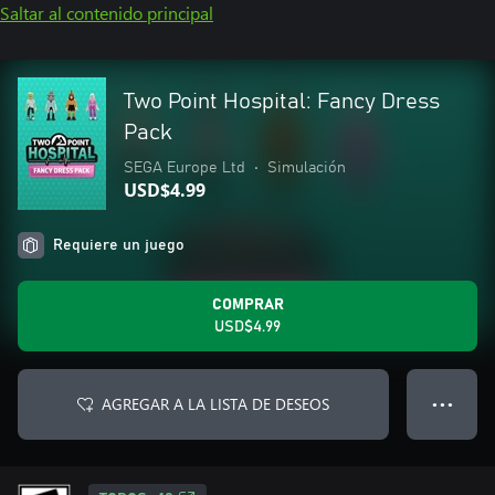
Saltar al contenido principal
Two Point Hospital: Fancy Dress
Pack
SEGA Europe Ltd
•
Simulación
USD$4.99
Requiere un juego
COMPRAR
USD$4.99
AGREGAR A LA LISTA DE DESEOS
● ● ●