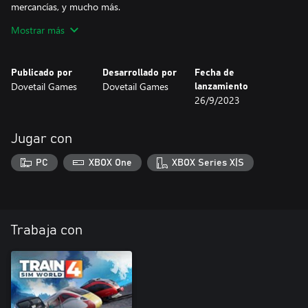
mercancías, y mucho más.
Mostrar más
Suba a la moderna y potente locomotora eléctrica SD70ACe y la
locomotora veterana EMD SD40-2 para transportar mercancías a
lo largo de Cheyenne y Laramie.
Publicado por
Desarrollado por
Fecha de
Dovetail Games
Dovetail Games
lanzamiento
26/9/2023
Jugar con
PC
XBOX One
XBOX Series X|S
Trabaja con