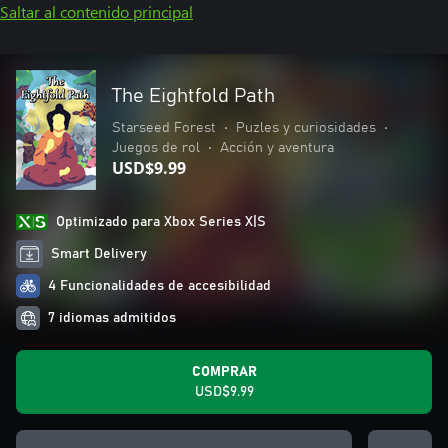
Saltar al contenido principal
The Eightfold Path
Starseed Forest
•
Puzles y curiosidades
•
Juegos de rol
•
Acción y aventura
USD$9.99
Optimizado para Xbox Series X|S
Smart Delivery
4 Funcionalidades de accesibilidad
7 idiomas admitidos
COMPRAR
USD$9.99