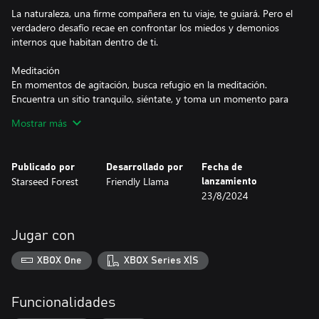
La naturaleza, una firme compañera en tu viaje, te guiará. Pero el
verdadero desafío recae en confrontar los miedos y demonios
internos que habitan dentro de ti.
Meditación
En momentos de agitación, busca refugio en la meditación.
Encuentra un sitio tranquilo, siéntate, y toma un momento para
relajarte. Concéntrate en tu meditación, siente los ritmos de tu
Mostrar más
cuerpo y deja ir los pensamientos transitorios que revolotean en
tu mente.
Publicado por
Desarrollado por
Fecha de
El Camino Óctuple está llamando. ¿Acogerás sus enseñanzas,
Starseed Forest
Friendly Llama
lanzamiento
conquistar sus desafíos y desbloquear el camino hacia la
23/8/2024
iluminación?
Jugar con
XBOX One
XBOX Series X|S
Funcionalidades