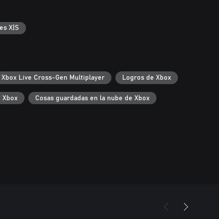
es X|S
Xbox Live Cross-Gen Multiplayer
Logros de Xbox
e Xbox
Cosas guardadas en la nube de Xbox