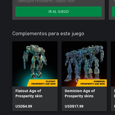
Demigod Prosperity Legacy skin
The Last Emperor From Hell skin
IR AL JUEGO
3 days premium
Complementos para este juego
Flatout Age of
Dominion Age of
Prosperity skin
Prosperity skins
USD$4.99
USD$17.99