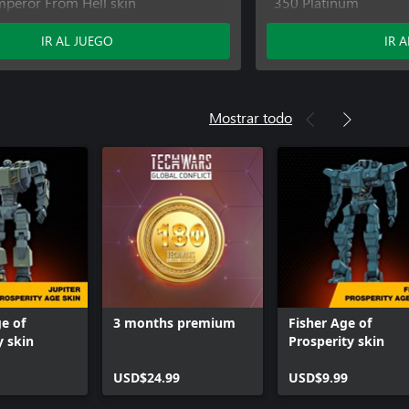
mperor From Hell skin
350 Platinum
1 day premium
IR AL JUEGO
IR 
Mostrar todo
ge of
3 months premium
Fisher Age of
y skin
Prosperity skin
USD$24.99
USD$9.99