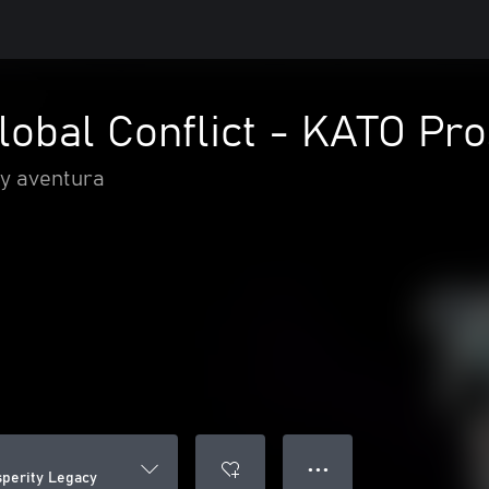
obal Conflict - KATO Pro
 y aventura
● ● ●
sperity Legacy