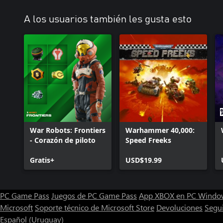
A los usuarios también les gusta esto
War Robots: Frontiers
Warhammer 40,000:
- Corazón de piloto
Speed Freeks
Gratis+
USD$19.99
PC Game Pass
Juegos de PC Game Pass
App XBOX en PC Windo
Microsoft
Soporte técnico de Microsoft Store
Devoluciones
Segu
Español (Uruguay)