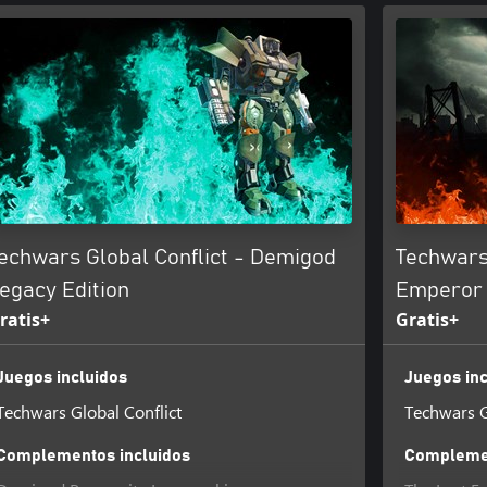
echwars Global Conflict - Demigod
Techwars 
egacy Edition
Emperor 
ratis+
Gratis+
Juegos incluidos
Juegos inc
Techwars Global Conflict
Techwars G
Complementos incluidos
Complemen