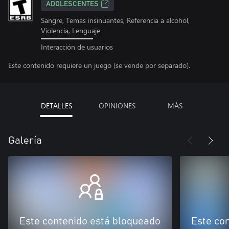
ADOLESCENTES
Sangre, Temas insinuantes, Referencia a alcohol,
Violencia, Lenguaje
Interacción de usuarios
Este contenido requiere un juego (se vende por separado).
DETALLES
OPINIONES
MÁS
Galería
Este contenido está bloqueado
Este co