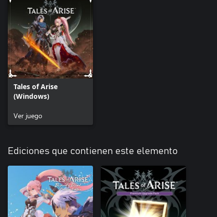
grupo tras canjearlo de la lista de DLC no canjeado del juego.
*Este contenido estará disponible en el juego tras canjearlo de la
lista de DLC no canjeado del juego.
*Los títulos se otorgan a los personajes cuando reciben su
atuendo correspondiente. Los títulos te permiten aprender artes
especiales del panel de habilidades.
*Puedes escuchar la música de batalla y configurar cuáles quieres
usar en la Configuración.
Tales of Arise
(Windows)
Ver juego
Ediciones que contienen este elemento