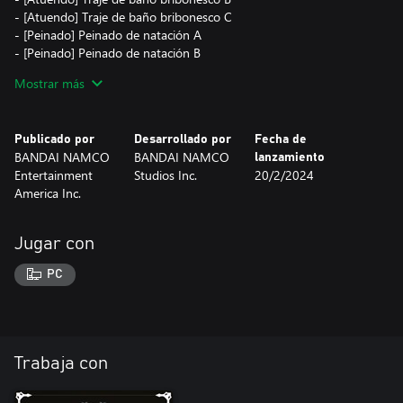
- [Atuendo] Traje de baño bribonesco C
- [Peinado] Peinado de natación A
- [Peinado] Peinado de natación B
- [Peinado] Peinado de natación C
Mostrar más
- [Título] Nadadora seria
• Kisara
Publicado por
Desarrollado por
Fecha de
- [Atuendo] Bikini vacacional A
BANDAI NAMCO
BANDAI NAMCO
lanzamiento
- [Atuendo] Bikini vacacional B
Entertainment
Studios Inc.
20/2/2024
- [Atuendo] Bikini vacacional C
America Inc.
- [Peinado] Peinado medio recogido femenino A
- [Peinado] Peinado medio recogido femenino B
- [Peinado] Peinado medio recogido femenino C
Jugar con
- [Título] Dama costera
PC
• Música
Música de playa (Choza soleada)
*Este tema musical es el mismo que se incluye en el paquete
triple Vamos a la playa (masculino).
Trabaja con
• +300 PH
Objeto de expansión de sistema que otorga 300 PH a todo tu