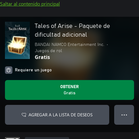
Saltar al contenido principal
Tales of Arise - Paquete de
dificultad adicional
BANDAI NAMCO Entertainment Inc.
•
Juegos de rol
Gratis
Requiere un juego
OBTENER
Gratis
AGREGAR A LA LISTA DE DESEOS
● ● ●