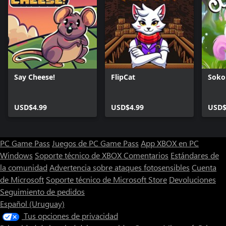
Say Cheese!
FlipCat
Soko
USD$4.99
USD$4.99
USD$
PC Game Pass
Juegos de PC Game Pass
App XBOX en PC
Windows
Soporte técnico de XBOX
Comentarios
Estándares de
la comunidad
Advertencia sobre ataques fotosensibles
Cuenta
de Microsoft
Soporte técnico de Microsoft Store
Devoluciones
Seguimiento de pedidos
Español (Uruguay)
Tus opciones de privacidad