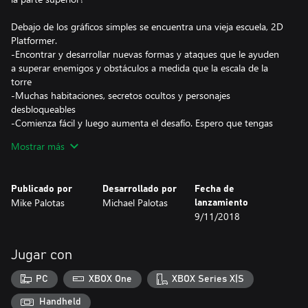
Debajo de los gráficos simples se encuentra una vieja escuela, 2D
Platformer.
-Encontrar y desarrollar nuevas formas y ataques que le ayuden
a superar enemigos y obstáculos a medida que la escala de la
torre
-Muchas habitaciones, secretos ocultos y personajes
desbloqueables
-Comienza fácil y luego aumenta el desafío. Espero que tengas
dedos rápidos.
Mostrar más
-Si llegas a la cima de la torre... bueno, ¿es el final del juego, o
Publicado por
Desarrollado por
Fecha de
Mike Palotas
Michael Palotas
lanzamiento
9/11/2018
Jugar con
PC
XBOX One
XBOX Series X|S
Handheld