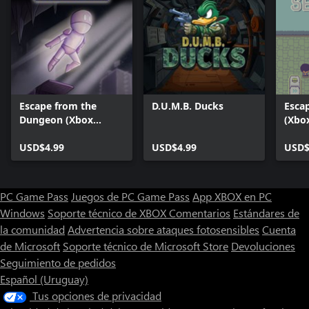
Escape from the
D.U.M.B. Ducks
Esca
Dungeon (Xbox
(Xbox
Series)
USD$4.99
USD$4.99
USD$
PC Game Pass
Juegos de PC Game Pass
App XBOX en PC
Windows
Soporte técnico de XBOX
Comentarios
Estándares de
la comunidad
Advertencia sobre ataques fotosensibles
Cuenta
de Microsoft
Soporte técnico de Microsoft Store
Devoluciones
Seguimiento de pedidos
Español (Uruguay)
Tus opciones de privacidad