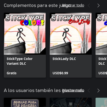
Mostrar todo
Complementos para este juego
StickType Color
StickLady DLC
Stic
Variant DLC
DLC
Gratis
USD$0.99
USD$
Mostrar todo
A los usuarios también les gusta esto