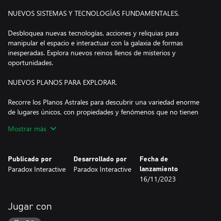
NUEVOS SISTEMAS Y TECNOLOGÍAS FUNDAMENTALES.
Desbloquea nuevas tecnologías, acciones y reliquias para
manipular el espacio e interactuar con la galaxia de formas
inesperadas. Explora nuevos reinos llenos de misterios y
oportunidades.
NUEVOS PLANOS PARA EXPLORAR.
Recorre los Planos Astrales para descubrir una variedad enorme
de lugares únicos, con propiedades y fenómenos que no tienen
nada de mundanos. Enfrenta criaturas aterradoras y fascinantes,
Mostrar más
descubre secretos largo tiempo enterrados o elige explorar la
naturaleza auténtica de tu pasado con el origen Mundo grieta.
Publicado por
Desarrollado por
Fecha de
NUEVAS HISTORIAS RAMIFICADAS.
Paradox Interactive
Paradox Interactive
lanzamiento
16/11/2023
¡Descubre nuevos eventos de historia con más historias
ramificadas que nunca! Los Planos Astrales están repletos de
sorpresas y deberás tomar decisiones difíciles para conseguir el
Jugar con
resultado que deseas. Toma la decisión correcta para tu imperio y
establece un rumbo adaptado a tu estilo de juego.