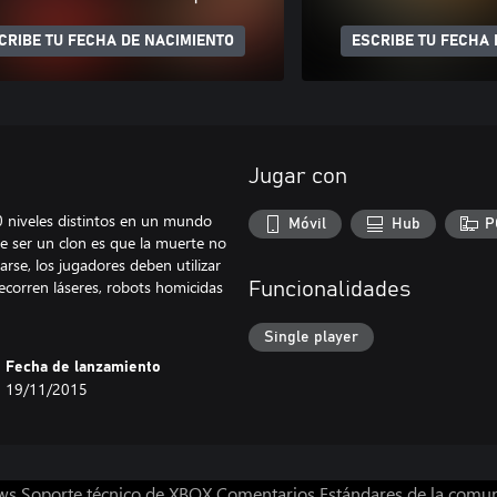
CRIBE TU FECHA DE NACIMIENTO
ESCRIBE TU FECHA 
Jugar con
60 niveles distintos en un mundo
Móvil
Hub
P
e ser un clon es que la muerte no
rse, los jugadores deben utilizar
ecorren láseres, robots homicidas
Funcionalidades
Single player
Fecha de lanzamiento
19/11/2015
ws
Soporte técnico de XBOX
Comentarios
Estándares de la comu