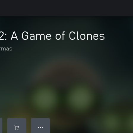
 2: A Game of Clones
ormas
● ● ●