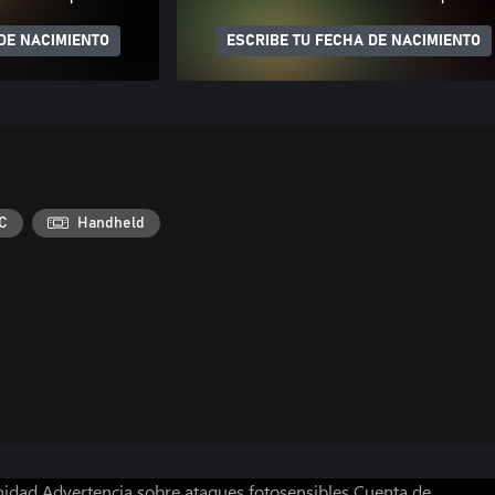
DE NACIMIENTO
ESCRIBE TU FECHA DE NACIMIENTO
C
Handheld
nidad
Advertencia sobre ataques fotosensibles
Cuenta de