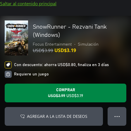
Saltar al contenido principal
SnowRunner - Rezvani Tank
(Windows)
Focus Entertainment
•
Simulación
USD$3.99
USD$3.19
Con descuento: ahorra USD$0.80, finaliza en 3 días
Requiere un juego
COMPRAR
USD$3.99
USD$3.19
AGREGAR A LA LISTA DE DESEOS
● ● ●