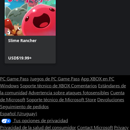
• Bumerán, un estilo de slime mercurio sin debilidades, excepto
por el tope de tiempo
• Retro, §Ⱡiᘻe fAⱠlìdØ dE la v1eJa 35çUela
• Dorado, un elegante y alado estilo de slime dorado que casi
nunca verás
• Guardián, la buena fortuna llega a aquellos que ven este slime
suertudo
Slime Rancher
Por favor toma nota: Aunque los estilos secretos cambian como
se ven los slimes, son meramente cosméticos y no cambiarán la
USD$19.99+
dieta del slime o los tipos de plorts que produce. Cada estilo se
puede activar y desactivar en la casa del rancho en cualquier
momento, para cualquier slime (una vez que el estilo se ha
PC Game Pass
Juegos de PC Game Pass
App XBOX en PC
desbloqueado). ¡Puedes mezclar y combinar slimes originales y
nuevos estilos de slime como quieras!
Windows
Soporte técnico de XBOX
Comentarios
Estándares de
la comunidad
Advertencia sobre ataques fotosensibles
Cuenta
de Microsoft
Soporte técnico de Microsoft Store
Devoluciones
Seguimiento de pedidos
Español (Uruguay)
Tus opciones de privacidad
Privacidad de la salud del consumidor
Contact Microsoft
Privacy