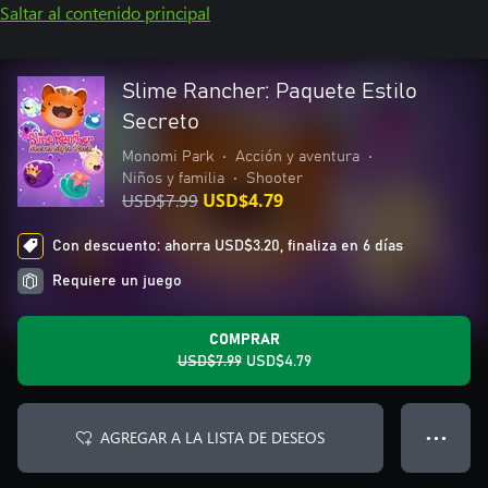
Saltar al contenido principal
Slime Rancher: Paquete Estilo
Secreto
Monomi Park
•
Acción y aventura
•
Niños y familia
•
Shooter
USD$7.99
USD$4.79
Con descuento: ahorra USD$3.20, finaliza en 6 días
Requiere un juego
COMPRAR
USD$7.99
USD$4.79
AGREGAR A LA LISTA DE DESEOS
● ● ●