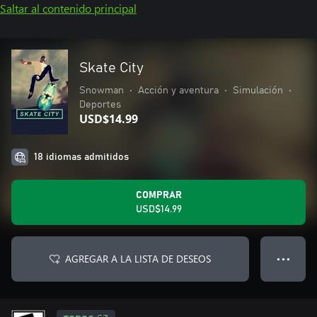
Saltar al contenido principal
Skate City
Snowman
•
Acción y aventura
•
Simulación
•
Deportes
USD$14.99
18 idiomas admitidos
COMPRAR
USD$14.99
AGREGAR A LA LISTA DE DESEOS
● ● ●