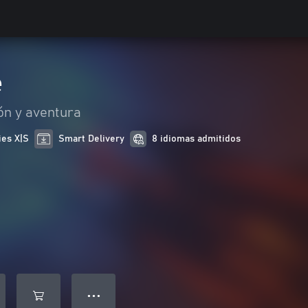
e
ón y aventura
ies X|S
Smart Delivery
8 idiomas admitidos
● ● ●