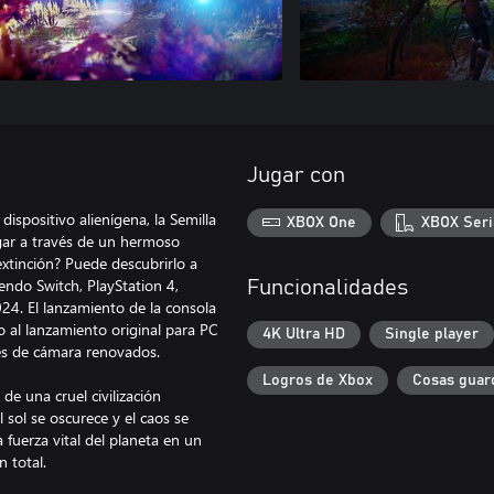
Jugar con
ispositivo alienígena, la Semilla
XBOX One
XBOX Seri
egar a través de un hermoso
extinción? Puede descubrirlo a
endo Switch, PlayStation 4,
Funcionalidades
024. El lanzamiento de la consola
o al lanzamiento original para PC
4K Ultra HD
Single player
es de cámara renovados.
Logros de Xbox
Cosas guar
de una cruel civilización
sol se oscurece y el caos se
a fuerza vital del planeta en un
 total.