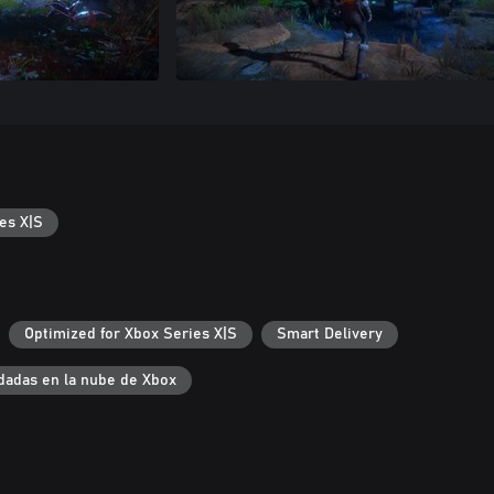
es X|S
Optimized for Xbox Series X|S
Smart Delivery
dadas en la nube de Xbox