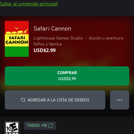
Saltar al contenido principal
Safari Cannon
Lighthouse Games Studio
•
Acción y aventura
•
Niños y familia
USD$2.99
COMPRAR
USD$2.99
AGREGAR A LA LISTA DE DESEOS
● ● ●
TODOS +10