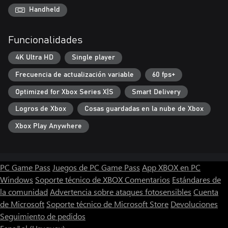
SISTEMAS ROGUELIKE
Handheld
Mapas generados proceduralmente: Cada partida es única.
Difícil pero justo: Pierdes todo al morir.
Funcionalidades
+170 hechizos/objetos contra +70 enemigos/jefes.
4K Ultra HD
Single player
¿Derrotarás la invasión extraplanar... o tu reino caerá por un
libro?
Frecuencia de actualización variable
60 fps+
Optimized for Xbox Series X|S
Smart Delivery
Logros de Xbox
Cosas guardadas en la nube de Xbox
Xbox Play Anywhere
PC Game Pass
Juegos de PC Game Pass
App XBOX en PC
Windows
Soporte técnico de XBOX
Comentarios
Estándares de
la comunidad
Advertencia sobre ataques fotosensibles
Cuenta
de Microsoft
Soporte técnico de Microsoft Store
Devoluciones
Seguimiento de pedidos