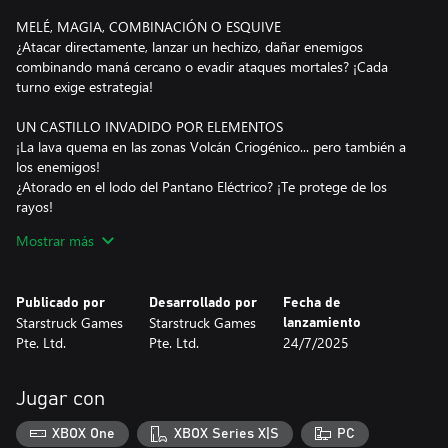
MELÉ, MAGIA, COMBINACIÓN O ESQUIVE
¿Atacar directamente, lanzar un hechizo, dañar enemigos
combinando maná cercano o evadir ataques mortales? ¡Cada
turno exige estrategia!
UN CASTILLO INVADIDO POR ELEMENTOS
¡La lava quema en las zonas Volcán Criogénico... pero también a
los enemigos!
¿Atorado en el lodo del Pantano Eléctrico? ¡Te protege de los
rayos!
¡Embosca en las tormentas de arena del Desierto Húmedo!
Mostrar más
¡Huye del aliento helado de Gelidorochi!
¡Resiste los rayos de aire de Gathulhu!
Publicado por
Desarrollado por
Fecha de
DESCUBRE ESTILOS DE JUEGO
Starstruck Games
Starstruck Games
lanzamiento
Combina 6 héroes únicos con 6 poderes de maná:
Pte. Ltd.
Pte. Ltd.
24/7/2025
Hechicerdo + Tiempo = Detén el tiempo para turnos extras
Hechicerda + Combinación = Lluvia de destrucción a distancia
Barbárave + Bomba = Experto en combate cuerpo a cuerpo
Jugar con
¡Mejora tu build con hechizos, objetos y mejoras aleatorios del
castillo!
XBOX One
XBOX Series X|S
PC