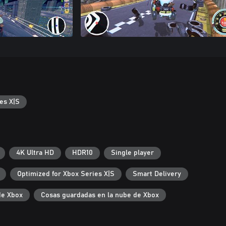
es X|S
4K Ultra HD
HDR10
Single player
Optimized for Xbox Series X|S
Smart Delivery
de Xbox
Cosas guardadas en la nube de Xbox