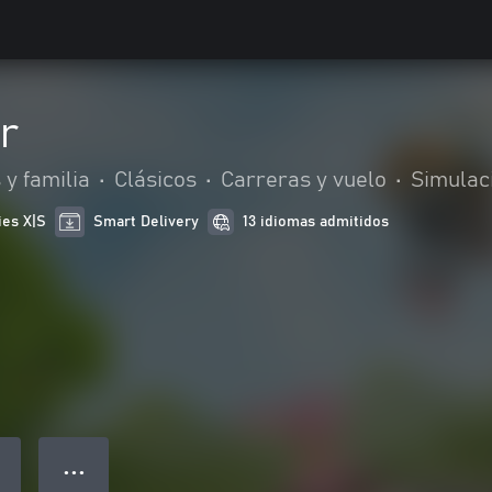
r
 y familia
•
Clásicos
•
Carreras y vuelo
•
Simulac
ies X|S
Smart Delivery
13 idiomas admitidos
● ● ●