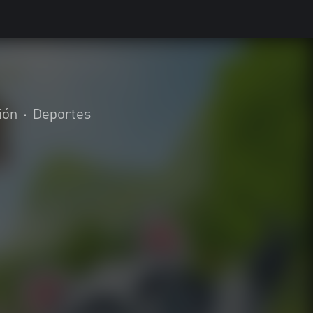
ión
•
Deportes