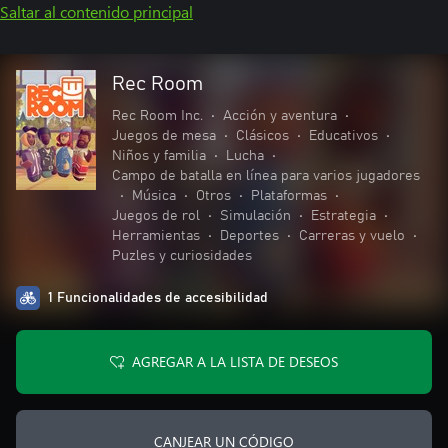
Saltar al contenido principal
Rec Room
Rec Room Inc.
•
Acción y aventura
•
Juegos de mesa
•
Clásicos
•
Educativos
•
Niños y familia
•
Lucha
•
Campo de batalla en línea para varios jugadores
•
Música
•
Otros
•
Plataformas
•
Juegos de rol
•
Simulación
•
Estrategia
•
Herramientas
•
Deportes
•
Carreras y vuelo
•
Puzles y curiosidades
1 Funcionalidades de accesibilidad
AGREGAR A LA LISTA DE DESEOS
CANJEAR UN CÓDIGO