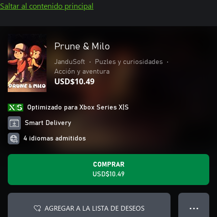
Saltar al contenido principal
Prune & Milo
JanduSoft
•
Puzles y curiosidades
•
Acción y aventura
USD$10.49
Optimizado para Xbox Series X|S
Smart Delivery
4 idiomas admitidos
COMPRAR
USD$10.49
AGREGAR A LA LISTA DE DESEOS
● ● ●