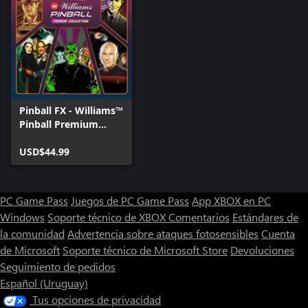
Pinball FX - Williams™
Pinball Premium
Collection
USD$44.99
PC Game Pass
Juegos de PC Game Pass
App XBOX en PC
Windows
Soporte técnico de XBOX
Comentarios
Estándares de
la comunidad
Advertencia sobre ataques fotosensibles
Cuenta
de Microsoft
Soporte técnico de Microsoft Store
Devoluciones
Seguimiento de pedidos
Español (Uruguay)
Tus opciones de privacidad