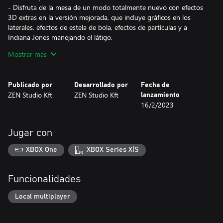
- Disfruta de la mesa de un modo totalmente nuevo con efectos
3D extras en la versión mejorada, que incluye gráficos en los
laterales, efectos de estela de bola, efectos de partículas y a
Indiana Jones manejando el látigo.
- Juega en casa, con amigos o compite online con los modos
Mostrar más
individual, multijugador local, desafío y torneo.
Publicado por
Desarrollado por
Fecha de
ZEN Studio Kft
ZEN Studio Kft
lanzamiento
16/2/2023
Jugar con
XBOX One
XBOX Series X|S
Funcionalidades
Local multiplayer