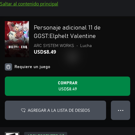
Saltar al contenido principal
Personaje adicional 11 de
GGST:Elphelt Valentine
ARC SYSTEM WORKS
•
Lucha
USD$8.49
Requiere un juego
COMPRAR
USD$8.49
AGREGAR A LA LISTA DE DESEOS
● ● ●