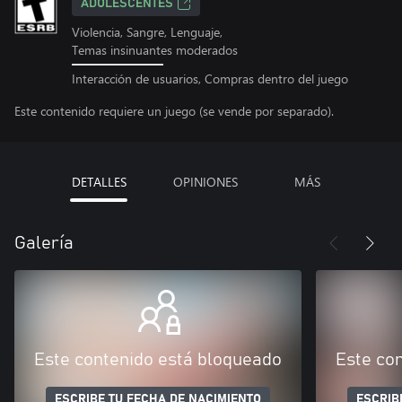
ADOLESCENTES
Violencia, Sangre, Lenguaje,
Temas insinuantes moderados
Interacción de usuarios, Compras dentro del juego
Este contenido requiere un juego (se vende por separado).
DETALLES
OPINIONES
MÁS
Galería
Este contenido está bloqueado
Este co
ESCRIBE TU FECHA DE NACIMIENTO
ESCRIB