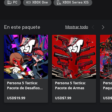
PC
XBOX One
XBOX Series X|S
Mostrar todo
En este paquete
Persona 5 Tactica:
Persona 5 Tactica:
Perso
Pacote de Desafios
Pacote de Armas
Paqu
Repinte seu Coração
Invoc
USD$19.99
USD$7.99
+ Ra
USD$