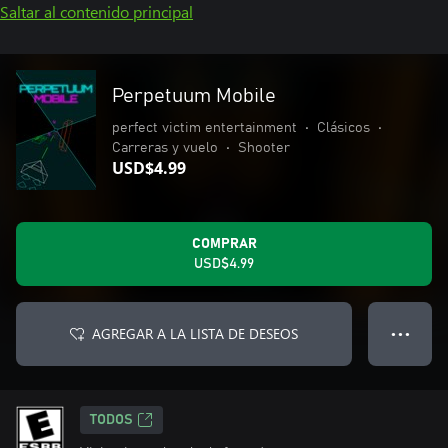
Saltar al contenido principal
Perpetuum Mobile
perfect victim entertainment
•
Clásicos
•
Carreras y vuelo
•
Shooter
USD$4.99
COMPRAR
USD$4.99
AGREGAR A LA LISTA DE DESEOS
● ● ●
TODOS