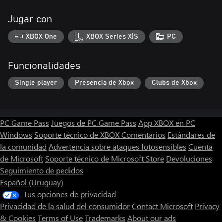
Jugar con
XBOX One
XBOX Series X|S
PC
Funcionalidades
Single player
Presencia de Xbox
Clubs de Xbox
PC Game Pass
Juegos de PC Game Pass
App XBOX en PC
Windows
Soporte técnico de XBOX
Comentarios
Estándares de
la comunidad
Advertencia sobre ataques fotosensibles
Cuenta
de Microsoft
Soporte técnico de Microsoft Store
Devoluciones
Seguimiento de pedidos
Español (Uruguay)
Tus opciones de privacidad
Privacidad de la salud del consumidor
Contact Microsoft
Privacy
& Cookies
Terms of Use
Trademarks
About our ads