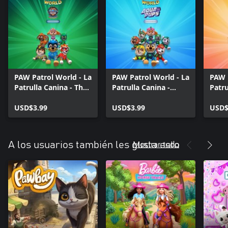
PAW Patrol World - La
PAW Patrol World - La
PAW 
Patrulla Canina - The
Patrulla Canina -
Patru
Mighty Movie -
Aqua Pups - Paquete
Ultim
Paquete de
USD$3.99
de uniformes
USD$3.99
Paqu
USD$
uniformes
unif
Mostrar todo
A los usuarios también les gusta esto