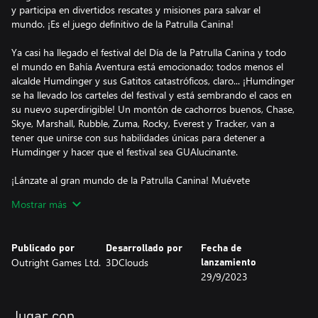
y participa en divertidos rescates y misiones para salvar el
mundo. ¡Es el juego definitivo de la Patrulla Canina!
Ya casi ha llegado el festival del Día de la Patrulla Canina y todo
el mundo en Bahía Aventura está emocionado; todos menos el
alcalde Humdinger y sus Gatitos catastróficos, claro... ¡Humdinger
se ha llevado los carteles del festival y está sembrando el caos en
su nuevo superdirigible! Un montón de cachorros buenos, Chase,
Skye, Marshall, Rubble, Zuma, Rocky, Everest y Tracker, van a
tener que unirse con sus habilidades únicas para detener a
Humdinger y hacer que el festival sea GUAlucinante.
¡Lánzate al gran mundo de la Patrulla Canina! Muévete
libremente por Bahía Aventura, la montaña de Jake, la selva y
Mostrar más
Guauguauburgo en misiones diseñadas para jugadores
preescolares. Disfruta de una historia completamente nueva y
juega a misiones flashback inspiradas en episodios clásicos de la
Publicado por
Desarrollado por
Fecha de
Patrulla Canina, tanto en el modo de un jugador como con un
Outright Games Ltd.
3DClouds
lanzamiento
amigo en el modo cooperativo en pantalla partida. Personaliza tu
29/9/2023
juego con coleccionables innumerables, como gestos, placas de
cachorros, sellos postales, disfraces, pegatinas de vehículos y
obras de arte para la Exposición Chickaletta.
Jugar con