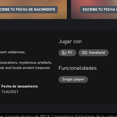
CRIBE TU FECHA DE NACIMIENTO
ESCRIBE TU FECHA 
Jugar con
sert-wilderness.
PC
Handheld
xcavations, mysterious artefacts,
at and locate ancient treasures
Funcionalidades
Single player
Fecha de lanzamiento
15/4/2021
ws
Soporte técnico de XBOX
Comentarios
Estándares de la comu