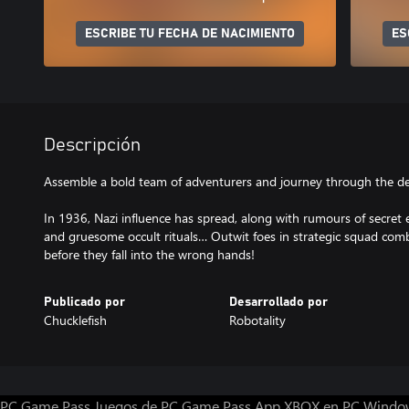
ESCRIBE TU FECHA DE NACIMIENTO
ES
Descripción
Assemble a bold team of adventurers and journey through the de
In 1936, Nazi influence has spread, along with rumours of secret e
and gruesome occult rituals… Outwit foes in strategic squad comb
before they fall into the wrong hands!
Publicado por
Desarrollado por
Chucklefish
Robotality
PC Game Pass
Juegos de PC Game Pass
App XBOX en PC Windo