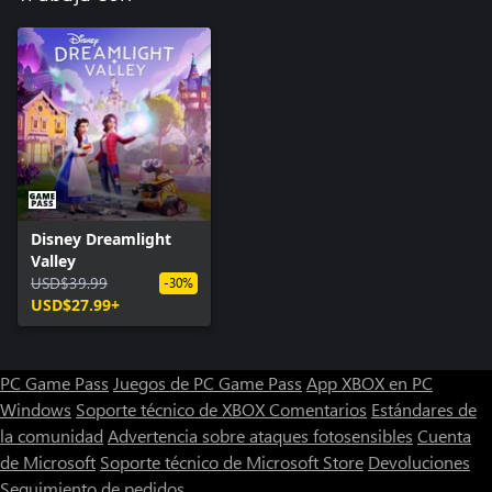
Disney Dreamlight
Valley
USD$39.99
-30%
USD$27.99+
PC Game Pass
Juegos de PC Game Pass
App XBOX en PC
Windows
Soporte técnico de XBOX
Comentarios
Estándares de
la comunidad
Advertencia sobre ataques fotosensibles
Cuenta
de Microsoft
Soporte técnico de Microsoft Store
Devoluciones
Seguimiento de pedidos