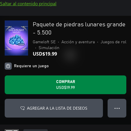
Saltar al contenido principal
Paquete de piedras lunares grande
- 5.500
Gameloft SE
•
Acción y aventura
•
Juegos de rol
•
Simulación
USD$19.99
Requiere un juego
COMPRAR
USD$19.99
AGREGAR A LA LISTA DE DESEOS
● ● ●