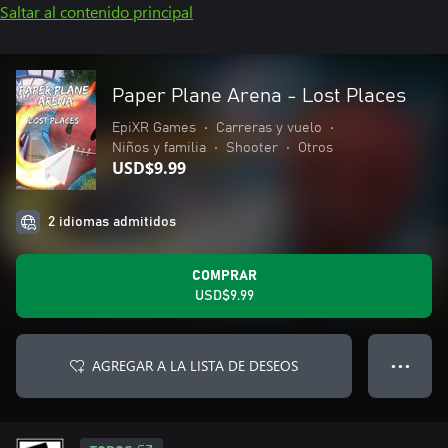
Saltar al contenido principal
Paper Plane Arena - Lost Places
EpiXR Games
•
Carreras y vuelo
•
Niños y familia
•
Shooter
•
Otros
USD$9.99
2 idiomas admitidos
COMPRAR
USD$9.99
AGREGAR A LA LISTA DE DESEOS
● ● ●