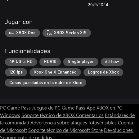
20/9/2024
Jugar con
XBOX One
XBOX Series X|S
Funcionalidades
4K Ultra HD
HDR10
Single player
60 fps+
120 fps
Xbox One X Enhanced
Logros de Xbox
Cosas guardadas en la nube de Xbox
PC Game Pass
Juegos de PC Game Pass
App XBOX en PC
Windows
Soporte técnico de XBOX
Comentarios
Estándares de
la comunidad
Advertencia sobre ataques fotosensibles
Cuenta
de Microsoft
Soporte técnico de Microsoft Store
Devoluciones
Seguimiento de pedidos