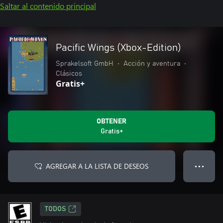
Saltar al contenido principal
Pacific Wings (Xbox-Edition)
Sprakelsoft GmbH
•
Acción y aventura
•
Clásicos
Gratis+
OBTENER
Gratis+
AGREGAR A LA LISTA DE DESEOS
● ● ●
TODOS