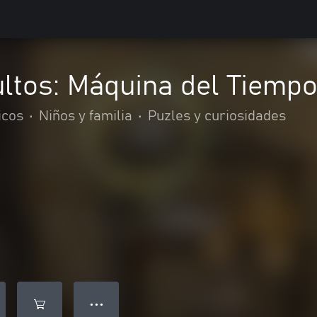
ltos: Máquina del Tiemp
icos
•
Niños y familia
•
Puzles y curiosidades
● ● ●