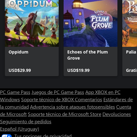
Oppidum
Echoes of the Plum
Palia
Grove
USD$29.99
USD$19.99
Grati
PC Game Pass
Juegos de PC Game Pass
App XBOX en PC
Windows
Soporte técnico de XBOX
Comentarios
Estándares de
la comunidad
Advertencia sobre ataques fotosensibles
Cuenta
de Microsoft
Soporte técnico de Microsoft Store
Devoluciones
Seguimiento de pedidos
Español (Uruguay)
Tus opciones de privacidad