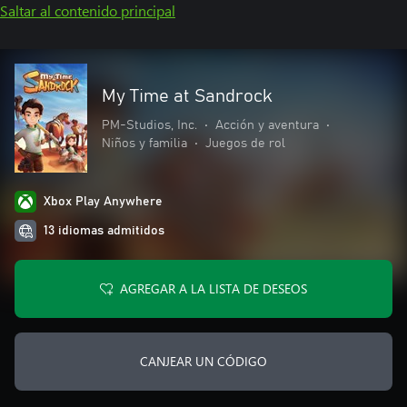
Saltar al contenido principal
My Time at Sandrock
PM-Studios, Inc.
•
Acción y aventura
•
Niños y familia
•
Juegos de rol
Xbox Play Anywhere
13 idiomas admitidos
AGREGAR A LA LISTA DE DESEOS
CANJEAR UN CÓDIGO