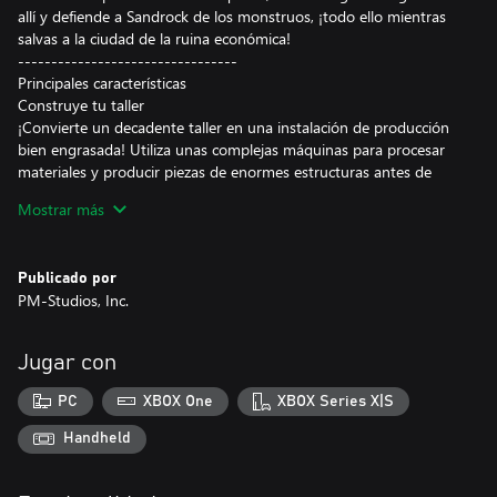
allí y defiende a Sandrock de los monstruos, ¡todo ello mientras
salvas a la ciudad de la ruina económica!
---------------------------------
Principales características
Construye tu taller
¡Convierte un decadente taller en una instalación de producción
bien engrasada! Utiliza unas complejas máquinas para procesar
materiales y producir piezas de enormes estructuras antes de
ensamblarlas una por una para ayudar a que Sandrock prospere.
Mostrar más
Crea cientos de artículos únicos en tu mesa de trabajo para
decorar tu hogar, dar regalos a los habitantes de Sandrock o
ayudar a la comunidad.
Publicado por
PM-Studios, Inc.
Explora el mundo abierto
Explora los vastos desiertos que rodean la ciudad-estado de
Sandrock. Sumérgete en las ruinas para excavar buscando
Jugar con
reliquias del Viejo Mundo, busca materiales en lugares de difícil
acceso o disfruta de la tranquilidad con tus vecinos de Sandrock.
PC
XBOX One
XBOX Series X|S
Historias repletas de detalles para los PNJ
Handheld
Experimenta una historia exhaustiva con cientos de misiones
secundarias y más de 30 personajes completamente nuevos.