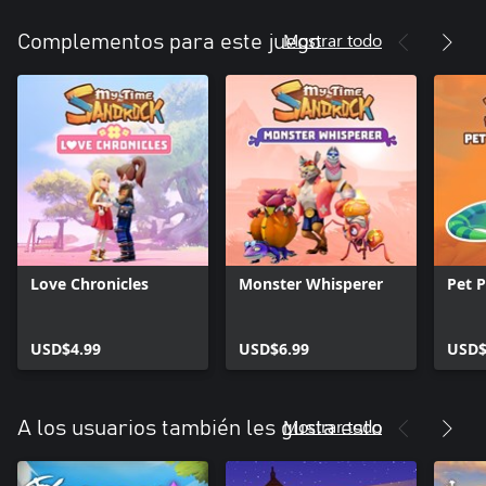
Mostrar todo
Complementos para este juego
Love Chronicles
Monster Whisperer
Pet P
USD$4.99
USD$6.99
USD$
Mostrar todo
A los usuarios también les gusta esto