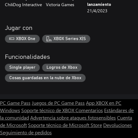
ChiliDog Interactive
Victoria Games
lanzamiento
21/4/2023
Jugar con
XBOX One
XBOX Series X|S
Funcionalidades
Single player
Logros de Xbox
Cosas guardadas en la nube de Xbox
PC Game Pass
Juegos de PC Game Pass
App XBOX en PC
Windows
Soporte técnico de XBOX
Comentarios
Estándares de
la comunidad
Advertencia sobre ataques fotosensibles
Cuenta
de Microsoft
Soporte técnico de Microsoft Store
Devoluciones
Seguimiento de pedidos