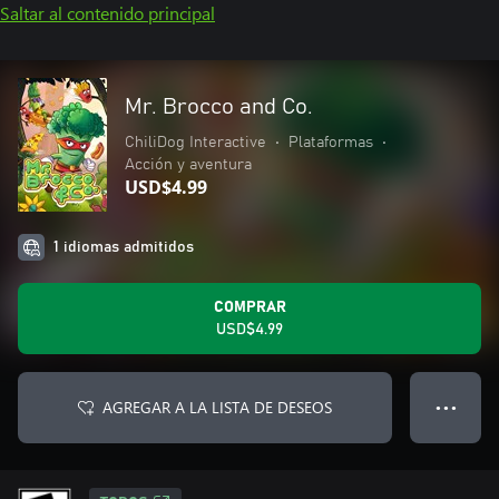
Saltar al contenido principal
Mr. Brocco and Co.
ChiliDog Interactive
•
Plataformas
•
Acción y aventura
USD$4.99
1 idiomas admitidos
COMPRAR
USD$4.99
AGREGAR A LA LISTA DE DESEOS
● ● ●