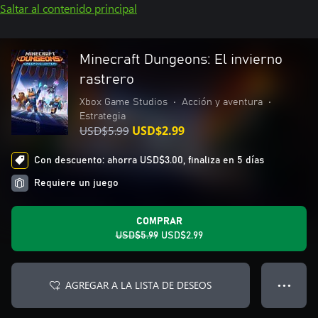
Saltar al contenido principal
Minecraft Dungeons: El invierno
rastrero
Xbox Game Studios
•
Acción y aventura
•
Estrategia
USD$5.99
USD$2.99
Con descuento: ahorra USD$3.00, finaliza en 5 días
Requiere un juego
COMPRAR
USD$5.99
USD$2.99
AGREGAR A LA LISTA DE DESEOS
● ● ●