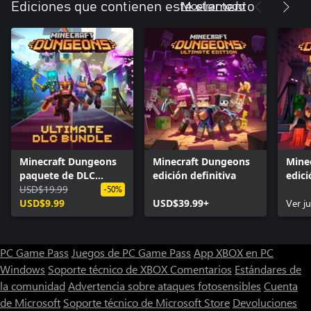
Mostrar todo
Ediciones que contienen este elemento
Minecraft Dungeons
Minecraft Dungeons
Mine
paquete de DLC
edición definitiva
edici
definitivo
USD$19.99
-50%
USD$9.99
USD$39.99+
Ver j
PC Game Pass
Juegos de PC Game Pass
App XBOX en PC
Windows
Soporte técnico de XBOX
Comentarios
Estándares de
la comunidad
Advertencia sobre ataques fotosensibles
Cuenta
de Microsoft
Soporte técnico de Microsoft Store
Devoluciones