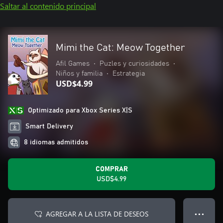
Saltar al contenido principal
Mimi the Cat: Meow Together
Afil Games
•
Puzles y curiosidades
•
Niños y familia
•
Estrategia
USD$4.99
Optimizado para Xbox Series X|S
Smart Delivery
8 idiomas admitidos
COMPRAR
USD$4.99
AGREGAR A LA LISTA DE DESEOS
● ● ●