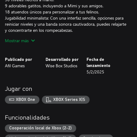
9 adorables gatitos, incluyendo a Mimi y sus amigos.
18 atuendos únicos para personalizar a tus felinos.
Jugabilidad minimalista: Con una interfaz sencilla, opciones para
reiniciar niveles y una banda sonora cautivadora, puedes relajarte
y concentrarte en los rompecabezas.
Sin presión de tiempo ni recursos que administrar, Mimi the Cat
Mostrar más
– Meow Together ofrece un viaje encantador y desafiante que te
calentará el corazón.
Publicado por
Desarrollado por
Fecha de
Afil Games
Wise Box Studios
lanzamiento
5/2/2025
Jugar con
XBOX One
XBOX Series X|S
Funcionalidades
Cooperación local de Xbox (2-2)