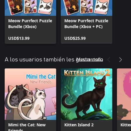
Meow Purrfect Puzzle
Meow Purrfect Puzzle
Bundle (Xbox)
Bundle (Xbox + PC)
USD$13.99
USD$25.99
Mostrar todo
A los usuarios también les gusta esto
Mimi the Cat: New
Kitten Island 2
Kitte
Friends