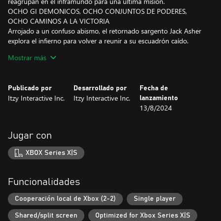
reagrupan en el inframundo para una última misión.
OCHO GI DEMONICOS, OCHO CONJUNTOS DE PODERES,
OCHO CAMINOS A LA VICTORIA
Arrojado a un confuso abismo, el retornado sargento Jack Asher
explora el infierno para volver a reunir a su escuadrón caído.
Aquí, cada miembro del equipo ha sido deformado, retorcido y
Mostrar más
dotado de poderes demoníacos. Su experto equipo está ahora
armado con magias elementales y etéreas. Domínalos todos y
termina tu lucha.
Publicado por
Desarrollado por
Fecha de
Itzy Interactive Inc.
Itzy Interactive Inc.
lanzamiento
COMBATE EL FUEGO CON FUEGO INFERNAL
13/8/2024
Necesitarás algo más que armas para aplastar las ambiciones
demoníacas de los nazis. Necesitarás las armas más ctónicas que
puedas conseguir y suficiente magia para iluminar el vacío estigio.
Jugar con
Recoge cristales demoníacos para potenciar tus armas, desarrollar
tus poderes y ganar experiencia a través de la violencia.
XBOX Series X|S
EL INFIERNO MISMO: MÁS QUE FUEGO Y AZUFRE
El inframundo es un lugar extraño y variado. Grandes partes son
Funcionalidades
un páramo en perpetua combustión, otras son retorcidos reflejos
del mundo mortal, densas de asfixiante maleza, heladas por
Cooperación local de Xbox (2-2)
Single player
sombríos vientos o fortificadas por malditas legiones nazis.
Shared/split screen
Optimized for Xbox Series X|S