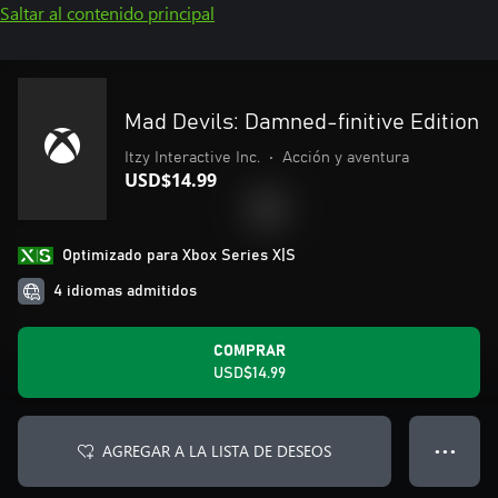
Saltar al contenido principal
Mad Devils: Damned-finitive Edition
Itzy Interactive Inc.
•
Acción y aventura
USD$14.99
Optimizado para Xbox Series X|S
4 idiomas admitidos
COMPRAR
USD$14.99
AGREGAR A LA LISTA DE DESEOS
● ● ●