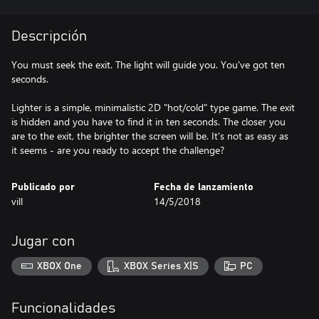
Descripción
You must seek the exit. The light will guide you. You've got ten
seconds.
Lighter is a simple, minimalistic 2D "hot/cold" type game. The exit
is hidden and you have to find it in ten seconds. The closer you
are to the exit, the brighter the screen will be. It's not as easy as
it seems - are you ready to accept the challenge?
Publicado por
Fecha de lanzamiento
vill
14/5/2018
Jugar con
XBOX One
XBOX Series X|S
PC
Funcionalidades