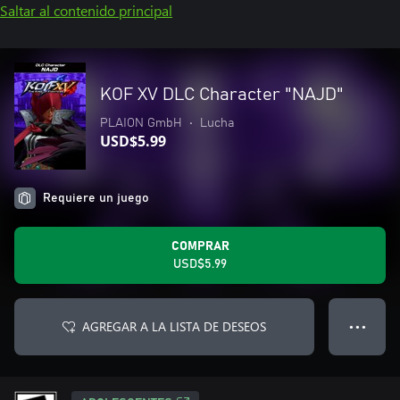
Saltar al contenido principal
KOF XV DLC Character "NAJD"
PLAION GmbH
•
Lucha
USD$5.99
Requiere un juego
COMPRAR
USD$5.99
AGREGAR A LA LISTA DE DESEOS
● ● ●