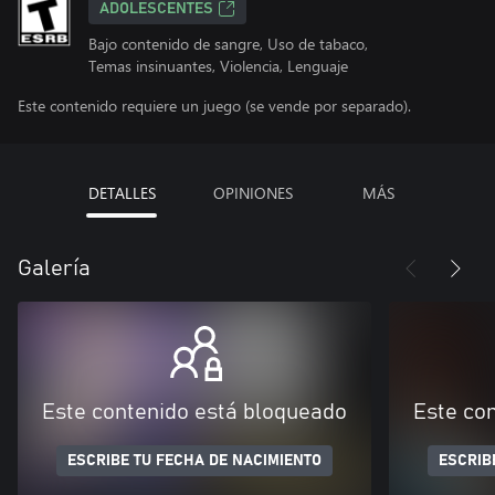
ADOLESCENTES
Bajo contenido de sangre, Uso de tabaco,
Temas insinuantes, Violencia, Lenguaje
Este contenido requiere un juego (se vende por separado).
DETALLES
OPINIONES
MÁS
Galería
Este contenido está bloqueado
Este co
ESCRIBE TU FECHA DE NACIMIENTO
ESCRIB