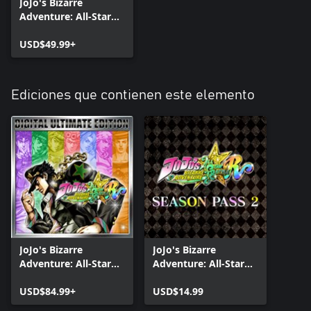
JoJo's Bizarre
Adventure: All-Star
Battle R
USD$49.99+
Ediciones que contienen este elemento
JoJo's Bizarre
JoJo's Bizarre
Adventure: All-Star
Adventure: All-Star
Battle R Ultimate
Battle R Pase de
Edition
USD$84.99+
Temporada 2
USD$14.99