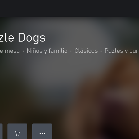
zle Dogs
de mesa
•
Niños y familia
•
Clásicos
•
Puzles y cu
● ● ●