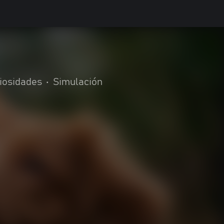
riosidades
•
Simulación