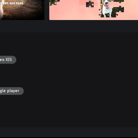
es X|S
gle player