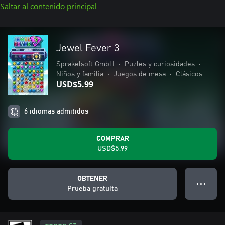
Saltar al contenido principal
Jewel Fever 3
Sprakelsoft GmbH
•
Puzles y curiosidades
•
Niños y familia
•
Juegos de mesa
•
Clásicos
USD$5.99
6 idiomas admitidos
COMPRAR
USD$5.99
OBTENER
● ● ●
Prueba gratuita