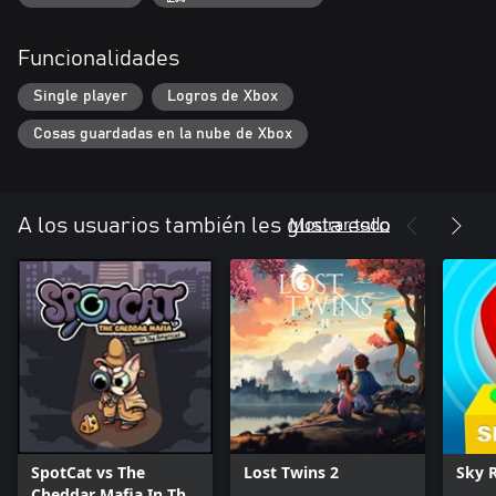
Funcionalidades
Single player
Logros de Xbox
Cosas guardadas en la nube de Xbox
Mostrar todo
A los usuarios también les gusta esto
SpotCat vs The
Lost Twins 2
Sky R
Cheddar Mafia In The