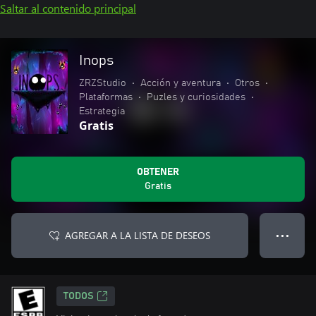
Saltar al contenido principal
Inops
ZRZStudio
•
Acción y aventura
•
Otros
•
Plataformas
•
Puzles y curiosidades
•
Estrategia
Gratis
OBTENER
Gratis
AGREGAR A LA LISTA DE DESEOS
● ● ●
TODOS