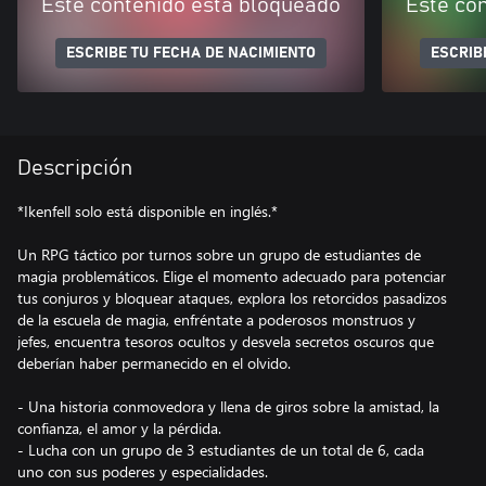
Este contenido está bloqueado
Este co
ESCRIBE TU FECHA DE NACIMIENTO
ESCRIB
Descripción
*Ikenfell solo está disponible en inglés.*
Un RPG táctico por turnos sobre un grupo de estudiantes de
magia problemáticos. Elige el momento adecuado para potenciar
tus conjuros y bloquear ataques, explora los retorcidos pasadizos
de la escuela de magia, enfréntate a poderosos monstruos y
jefes, encuentra tesoros ocultos y desvela secretos oscuros que
deberían haber permanecido en el olvido.
- Una historia conmovedora y llena de giros sobre la amistad, la
confianza, el amor y la pérdida.
- Lucha con un grupo de 3 estudiantes de un total de 6, cada
uno con sus poderes y especialidades.