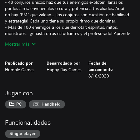
- 48 conjuros únicos: haz que tus enemigos exploten, lánzalos
por los aires, envenénalos o cura y potencia a tus aliados. Aquí
no hay "PM" que valgan... ¡los conjuros son cuestión de habilidad
y estrategia! Cada uno tiene su propio ritmo que dominar.
- Más de 100 enemigos a los que derrotar: espíritus, mitos,
monstruos... ¡y hasta otros estudiantes y el profesorado! Aprende
sus trucos y trampas y domina la cadencia de sus ataques para
Mostrar más
derrotarlos.
- 22 desafiantes jefes que pondrán a prueba tu precisión y tus
estrategias.
Publicado por
Desarrollado por
Fecha de
- Más de 100 objetos que descubrir: varitas, sombreros, capas,
Humble Games
Happy Ray Games
lanzamiento
anillos y artefactos mágicos. Hay tesoros escondidos por todas
8/10/2020
partes y cada uno que encuentres te ayudará a defenderte de tus
enemigos.
- Explora una gran escuela de magia: dormitorios, laboratorios de
Jugar con
alquimia, la torre de astronomía, el patio crepuscular y muchos
otros lugares misteriosos y mágicos.
PC
Handheld
- Una banda sonora espectacular de los compositores de Steven
Universe.
- Gatos. Gatos por todas partes.
Funcionalidades
Single player