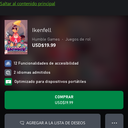
Saltar al contenido principal
Ikenfell
Humble Games
•
Juegos de rol
USD$19.99
12 Funcionalidades de accesibilidad
2 idiomas admitidos
Optimizado para dispositivos portátiles
COMPRAR
USD$19.99
AGREGAR A LA LISTA DE DESEOS
● ● ●