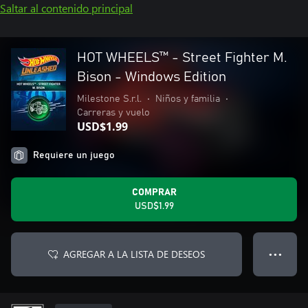
Saltar al contenido principal
HOT WHEELS™ - Street Fighter M.
Bison - Windows Edition
Milestone S.r.l.
•
Niños y familia
•
Carreras y vuelo
USD$1.99
Requiere un juego
COMPRAR
USD$1.99
AGREGAR A LA LISTA DE DESEOS
● ● ●