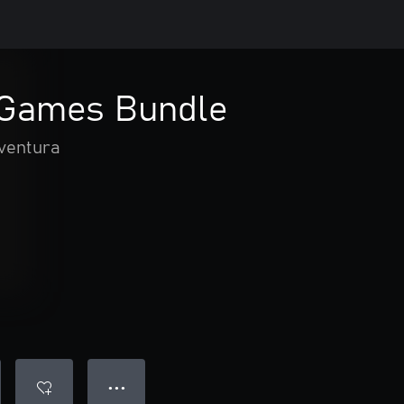
 Games Bundle
aventura
● ● ●