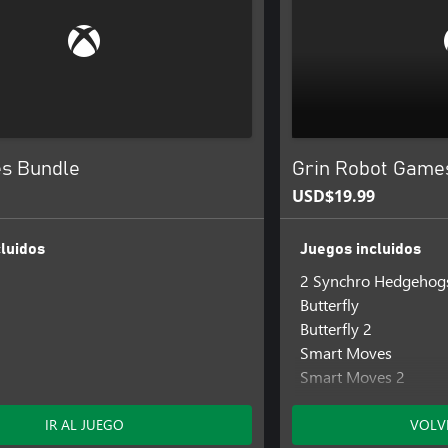
es Bundle
Grin Robot Game
USD$19.99
luidos
Juegos incluidos
2 Synchro Hedgehog
Butterfly
Butterfly 2
Smart Moves
Smart Moves 2
Synchro Hedgehogs
IR AL JUEGO
VOLV