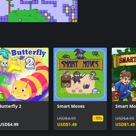
Butterfly 2
Smart Moves
Smart Mo
USD$4.99
USD$4.99
-70%
USD$4.99
USD$1.49
USD$1.49