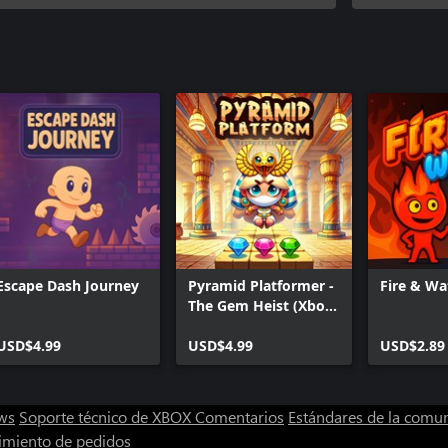
Escape Dash Journey
Pyramid Platformer -
Fire & Wa
The Gem Heist (Xbox
Series)
USD$4.99
USD$4.99
USD$2.89
ws
Soporte técnico de XBOX
Comentarios
Estándares de la comu
imiento de pedidos