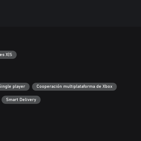
es X|S
Single player
Cooperación multiplataforma de Xbox
Smart Delivery