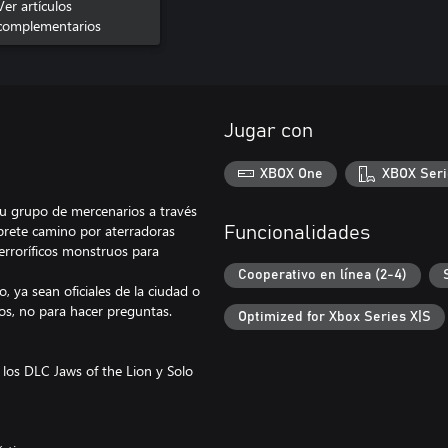
Challenges
Ver artículos
complementarios
Jugar con
XBOX One
XBOX Seri
 tu grupo de mercenarios a través
brete camino por aterradoras
Funcionalidades
rroríficos monstruos para
Cooperativo en línea (2-4)
, ya sean oficiales de la ciudad o
os, no para hacer preguntas.
Optimized for Xbox Series X|S
los DLC Jaws of the Lion y Solo