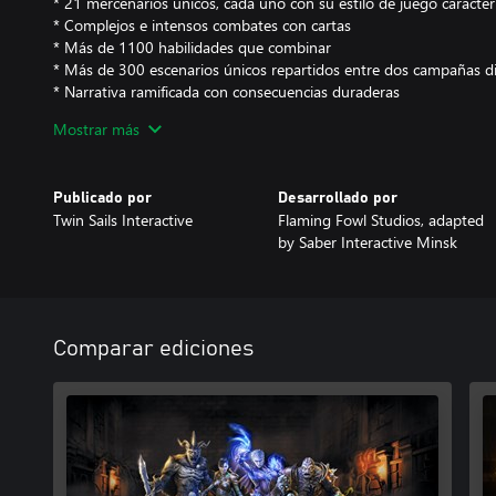
* 21 mercenarios únicos, cada uno con su estilo de juego caracterí
* Complejos e intensos combates con cartas
* Más de 1100 habilidades que combinar
* Más de 300 escenarios únicos repartidos entre dos campañas di
* Narrativa ramificada con consecuencias duraderas
* 60 enemigos y jefes terroríficos
Mostrar más
* Cooperativo en línea hasta 4 jugadores o en solitario
* Juego cruzado entre plataformas
Publicado por
Desarrollado por
Jaws of the Lion es un DLC de historia que añade 4 clases: el Ejec
Twin Sails Interactive
Flaming Fowl Studios, adapted
Rojo y la Centinela del Vacío. También incluye 25 misiones nueva
by Saber Interactive Minsk
forman parte de una siniestra historia manchada de sangre y reple
El DLC de Solo Scenarios: Mercenary Challenges incluye 17 escenar
puede completar un mercenario específico y ofrecen recompensa
mercenario.
Comparar ediciones