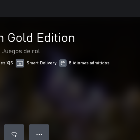
 Gold Edition
Juegos de rol
ies X|S
Smart Delivery
5 idiomas admitidos
● ● ●