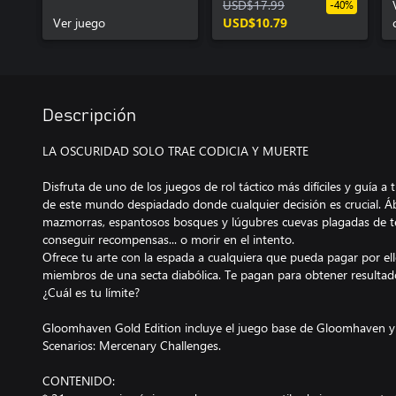
USD$17.99
-40%
Ver juego
USD$10.79
Descripción
LA OSCURIDAD SOLO TRAE CODICIA Y MUERTE
Disfruta de uno de los juegos de rol táctico más difíciles y guía a
de este mundo despiadado donde cualquier decisión es crucial. Á
mazmorras, espantosos bosques y lúgubres cuevas plagadas de te
conseguir recompensas... o morir en el intento.
Ofrece tu arte con la espada a cualquiera que pueda pagar por ello
miembros de una secta diabólica. Te pagan para obtener resultad
¿Cuál es tu límite?
Gloomhaven Gold Edition incluye el juego base de Gloomhaven y 
Scenarios: Mercenary Challenges.
CONTENIDO: