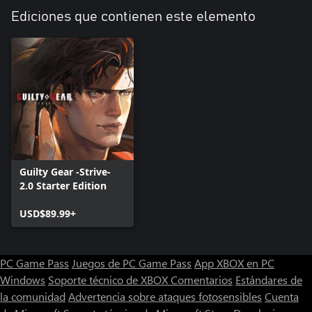
Ediciones que contienen este elemento
Guilty Gear -Strive-
2.0 Starter Edition
USD$89.99+
PC Game Pass
Juegos de PC Game Pass
App XBOX en PC
Windows
Soporte técnico de XBOX
Comentarios
Estándares de
la comunidad
Advertencia sobre ataques fotosensibles
Cuenta