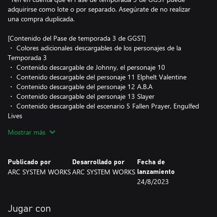
adquirirse como lote o por separado. Asegúrate de no realizar
una compra duplicada.
[Contenido del Pase de temporada 3 de GGST]
・ Colores adicionales descargables de los personajes de la
Temporada 3
・ Contenido descargable de Johnny, el personaje 10
・ Contenido descargable del personaje 11 Elphelt Valentine
・ Contenido descargable del personaje 12 A.B.A
・ Contenido descargable del personaje 13 Slayer
・ Contenido descargable del escenario 5 Fallen Prayer, Engulfed
Lives
・ Contenido descargable del escenario 6 Amber Fest with Kind
Mostrar más
Neighbors
・ [Bonificación por compra del Pase de temporada 3] Pase de
temporada 3 de colores especiales del personaje 13~15
Publicado por
Desarrollado por
Fecha de
ARC SYSTEM WORKS
ARC SYSTEM WORKS
lanzamiento
*Se requiere la compra del producto principal para acceder a este
24/8/2023
contenido. También necesitarás haber descargado las últimas
actualizaciones.
Jugar con