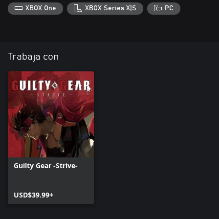
XBOX One
XBOX Series X|S
PC
Trabaja con
Guilty Gear -Strive-
USD$39.99+